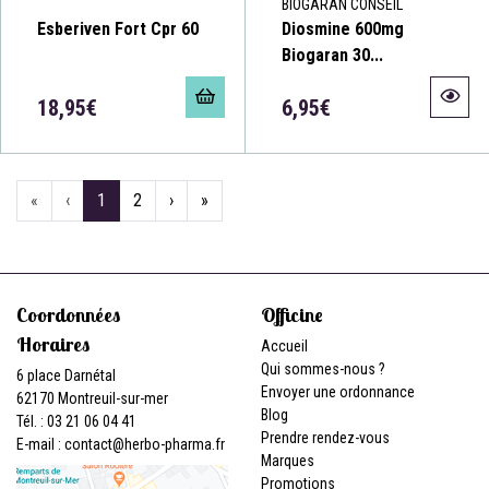
BIOGARAN CONSEIL
Esberiven Fort Cpr 60
Diosmine 600mg
Biogaran 30...
18,95€
6,95€
«
‹
1
2
›
»
Coordonnées
Officine
Horaires
Accueil
Qui sommes-nous ?
6 place Darnétal
Envoyer une ordonnance
62170 Montreuil-sur-mer
Blog
Tél. : 03 21 06 04 41
Prendre rendez-vous
E-mail :
contact
@
herbo-pharma.fr
Marques
Promotions