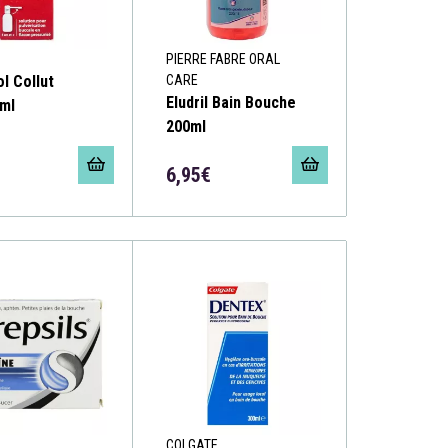
PIERRE FABRE ORAL
l Collut
CARE
Eludril Bain Bouche
ml
200ml
6,95€
COLGATE