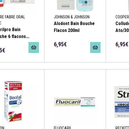
RE FABRE ORAL
JOHNSON & JOHNSON
COOPER
E
Alodont Bain Bouche
Colludo
rilpro Bain
Flacon 200ml
Ato/30
che 6 flacons...
6,95€
6,95€
5€
RON
FLUOCARIL
RECKITT