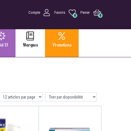
Compte
Favoris
Panier
0
0
id 19
Marques
Promotions