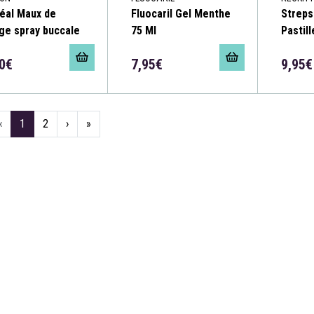
éal Maux de
Fluocaril Gel Menthe
Streps
ge spray buccale
75 Ml
Pastill
0€
7,95€
9,95€
‹
1
2
›
»