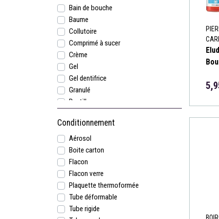
Bain de bouche
Baume
PIER
Collutoire
CAR
Comprimé à sucer
Elud
Crème
Bou
Gel
Gel dentifrice
5,9
Granulé
Pastilles
Pâte dentifrice
Conditionnement
Solution
Spray
Aérosol
Boite carton
Flacon
Flacon verre
Plaquette thermoformée
Tube déformable
Tube rigide
BOI