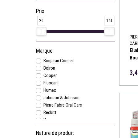
Prix
2€
14€
PIER
CAR
Elud
Marque
Bou
Biogaran Conseil
Boiron
3,4
Cooper
Fluocaril
Humex
Johnson & Johnson
Pierre Fabre Oral Care
Reckitt
Urgo
Nature de produit