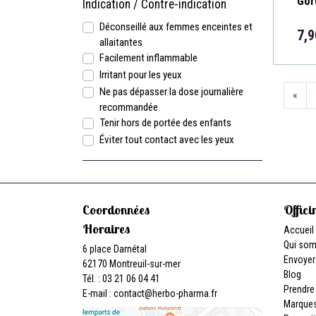
Gor
Indication / Contre-indication
Déconseillé aux femmes enceintes et
7,9
allaitantes
Facilement inflammable
Irritant pour les yeux
Ne pas dépasser la dose journalière
«
recommandée
Tenir hors de portée des enfants
Éviter tout contact avec les yeux
Coordonnées
Offici
Horaires
Accueil
Qui so
6 place Darnétal
Envoyer
62170 Montreuil-sur-mer
Blog
Tél. : 03 21 06 04 41
Prendre
E-mail :
contact
@
herbo-pharma.fr
Marque