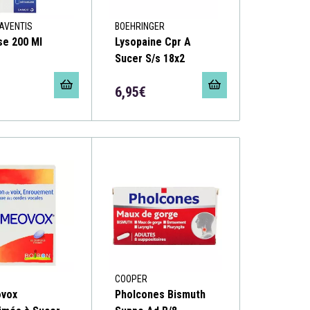
AVENTIS
BOEHRINGER
se 200 Ml
Lysopaine Cpr A
Sucer S/s 18x2
6,95€
COOPER
vox
Pholcones Bismuth