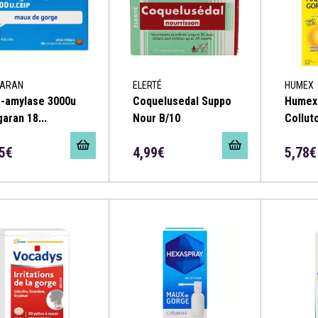
GARAN
ELERTÉ
HUMEX
a-amylase 3000u
Coquelusedal Suppo
Humex
aran 18...
Nour B/10
Collut
5€
4,99€
5,78€