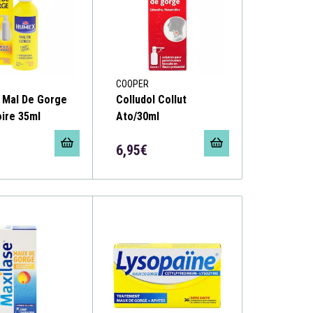
COOPER
 Mal De Gorge
Colludol Collut
oire 35ml
Ato/30ml
6,95€