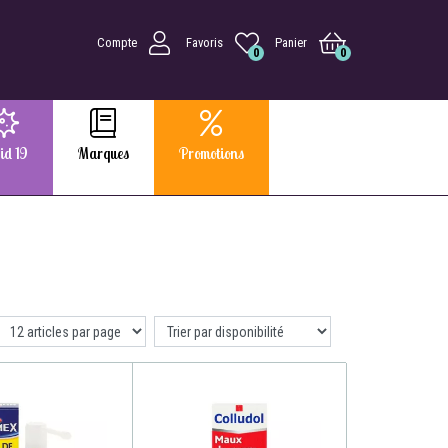
Compte
Favoris
Panier
0
0
id 19
Marques
Promotions