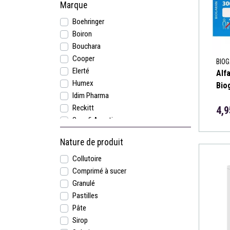
Marque
Boehringer
Boiron
Bouchara
Cooper
BIO
Elerté
Alf
Humex
Biog
Idim Pharma
Reckitt
4,9
Sanofi Aventis
Urgo
Nature de produit
Collutoire
Comprimé à sucer
Granulé
Pastilles
Pâte
Sirop