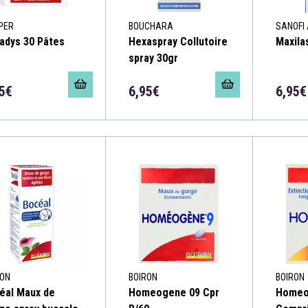
PER
BOUCHARA
SANOFI 
adys 30 Pâtes
Hexaspray Collutoire
Maxila
spray 30gr
5€
6,95€
6,95€
RON
BOIRON
BOIRON
éal Maux de
Homeogene 09 Cpr
Homeo