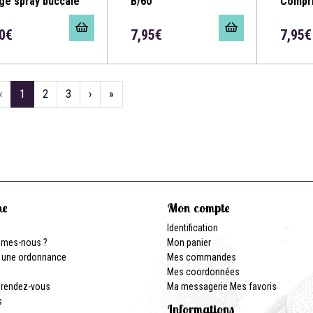
ge spray buccale
B/60
Compri
0€
7,95€
7,95€
‹
1
2
3
›
»
ne
Mon compte
Identification
mmes-nous ?
Mon panier
 une ordonnance
Mes commandes
Mes coordonnées
 rendez-vous
Ma messagerie
Mes favoris
s
Informations