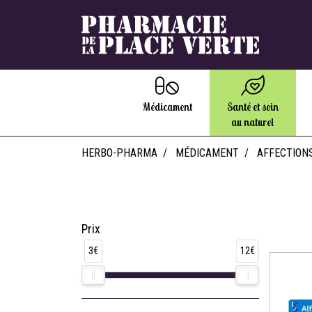
Médicament
Santé et soin
au naturel
HERBO-PHARMA
MÉDICAMENT
AFFECTIONS
Prix
3€
12€