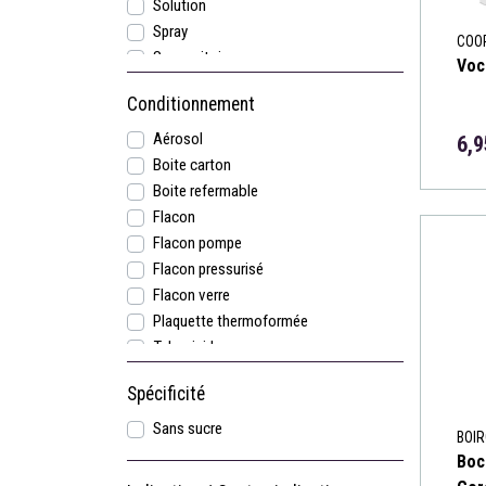
Solution
Spray
COO
Suppositoire
Voc
Conditionnement
Aérosol
6,9
Boite carton
Boite refermable
Flacon
Flacon pompe
Flacon pressurisé
Flacon verre
Plaquette thermoformée
Tube rigide
Vaporisateur
Spécificité
Sans sucre
BOI
Boc