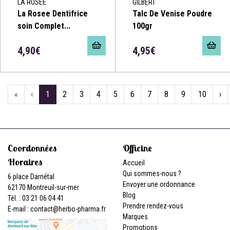
LA ROSÉE
GILBERT
La Rosee Dentifrice
Talc De Venise Poudre
soin Complet...
100gr
4,90€
4,95€
«
‹
1
2
3
4
5
6
7
8
9
10
›
Coordonnées
Officine
Horaires
Accueil
Qui sommes-nous ?
6 place Darnétal
Envoyer une ordonnance
62170 Montreuil-sur-mer
Blog
Tél. : 03 21 06 04 41
Prendre rendez-vous
E-mail :
contact
@
herbo-pharma.fr
Marques
Promotions