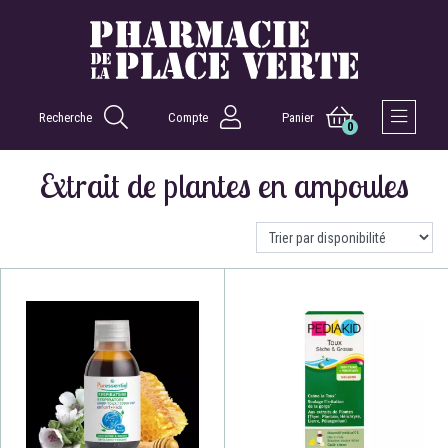
Recherche
Compte
Panier
0
Afficher 
Extrait de plantes en ampoules