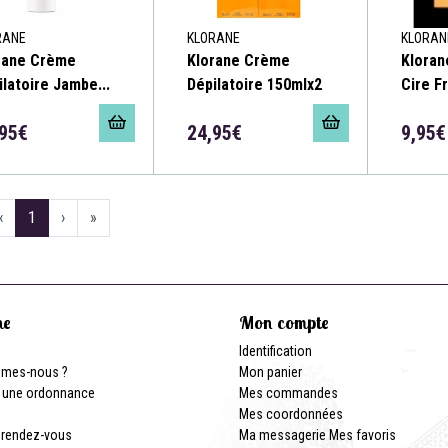
RANE
KLORANE
KLORAN
rane Crème
Klorane Crème
Kloran
ilatoire Jambe...
Dépilatoire 150mlx2
Cire F
,95€
24,95€
9,95€
‹
1
›
»
ne
Mon compte
Identification
mmes-nous ?
Mon panier
 une ordonnance
Mes commandes
Mes coordonnées
 rendez-vous
Ma messagerie
Mes favoris