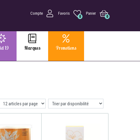
Compte
Favoris
Panier
0
0
id 19
Marques
Promotions