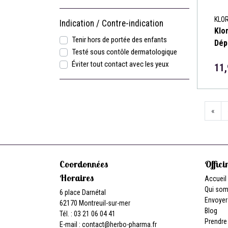
KLO
Indication / Contre-indication
Klo
Tenir hors de portée des enfants
Dép
Testé sous contôle dermatologique
Éviter tout contact avec les yeux
11
«
Coordonnées
Offici
Horaires
Accueil
Qui so
6 place Darnétal
Envoyer
62170 Montreuil-sur-mer
Blog
Tél. : 03 21 06 04 41
Prendre
E-mail :
contact
@
herbo-pharma.fr