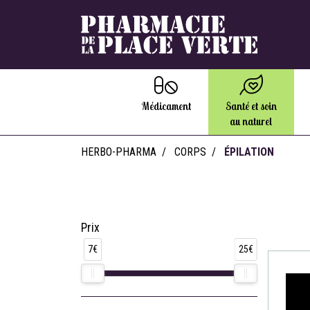
Médicament
Santé et soin
au naturel
HERBO-PHARMA
CORPS
ÉPILATION
Prix
7€
25€