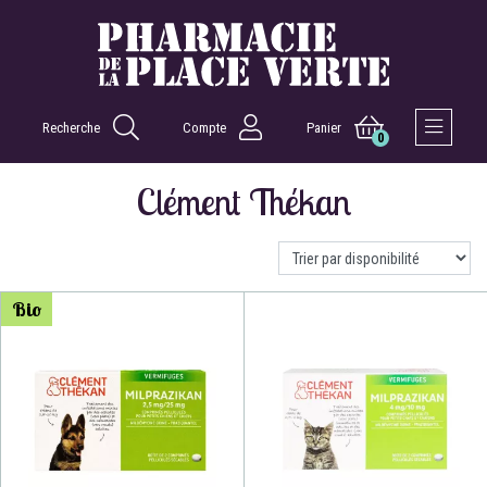
Recherche
Compte
Panier
0
Afficher 
Clément Thékan
Bio