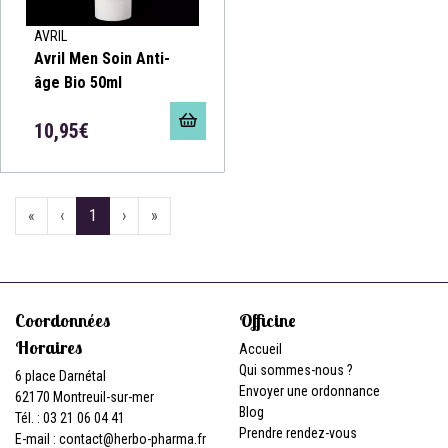
AVRIL
Avril Men Soin Anti-
âge Bio 50ml
10,95€
«
‹
1
›
»
Coordonnées
Officine
Horaires
Accueil
Qui sommes-nous ?
6 place Darnétal
Envoyer une ordonnance
62170 Montreuil-sur-mer
Blog
Tél. : 03 21 06 04 41
Prendre rendez-vous
E-mail :
contact
@
herbo-pharma.fr