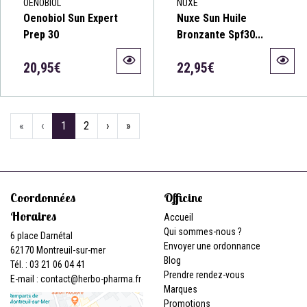
OENOBIOL
NUXE
Oenobiol Sun Expert
Nuxe Sun Huile
Prep 30
Bronzante Spf30...
20,95€
22,95€
«
‹
1
2
›
»
Coordonnées
Officine
Horaires
Accueil
Qui sommes-nous ?
6 place Darnétal
Envoyer une ordonnance
62170 Montreuil-sur-mer
Blog
Tél. : 03 21 06 04 41
Prendre rendez-vous
E-mail :
contact
@
herbo-pharma.fr
Marques
Promotions