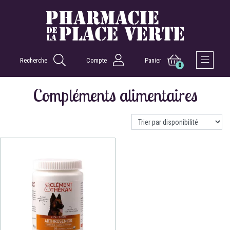
Recherche
Compte
Panier
0
Afficher 
Compléments alimentaires