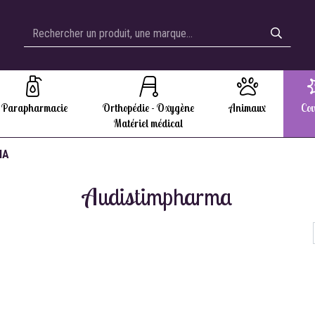
Parapharmacie
Orthopédie - Oxygène
Animaux
Cov
Matériel médical
MA
Audistimpharma