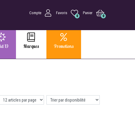
Compte
Favoris
Panier
0
0
id 19
Marques
Promotions