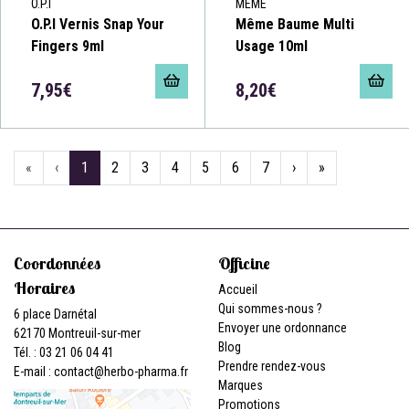
O.P.I
MÊME
O.P.I Vernis Snap Your
Même Baume Multi
Fingers 9ml
Usage 10ml
7,95€
8,20€
«
‹
1
2
3
4
5
6
7
›
»
Coordonnées
Officine
Horaires
Accueil
Qui sommes-nous ?
6 place Darnétal
Envoyer une ordonnance
62170 Montreuil-sur-mer
Blog
Tél. : 03 21 06 04 41
Prendre rendez-vous
E-mail :
contact
@
herbo-pharma.fr
Marques
Promotions