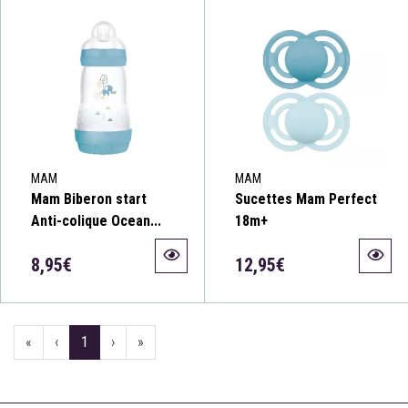
MAM
MAM
Mam Biberon start
Sucettes Mam Perfect
Anti-colique Ocean...
18m+
8,95€
12,95€
«
‹
1
›
»