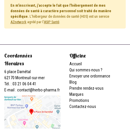
En m’inscrivant, j’accepte le fait que l’hébergement de mes
données de santé à caractère personnel soit traité de manière
spécifique.
L’hébergeur de données de santé (HDS) est un service
AZnetwork
agréé par l’
ASIP Santé
.
Coordonnées
Officine
Horaires
Accueil
Qui sommes-nous ?
6 place Darnétal
Envoyer une ordonnance
62170 Montreuil-sur-mer
Blog
Tél. : 03 21 06 04 41
Prendre rendez-vous
E-mail :
contact
@
herbo-pharma.fr
Marques
Promotions
Contactez-nous