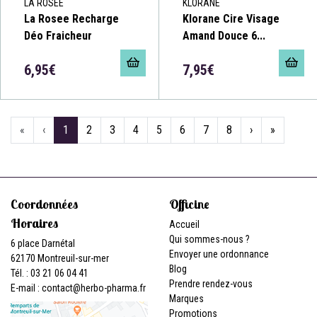
LA ROSÉE
KLORANE
La Rosee Recharge
Klorane Cire Visage
Déo Fraicheur
Amand Douce 6...
6,95€
7,95€
«
‹
1
2
3
4
5
6
7
8
›
»
Coordonnées
Officine
Horaires
Accueil
Qui sommes-nous ?
6 place Darnétal
Envoyer une ordonnance
62170 Montreuil-sur-mer
Blog
Tél. : 03 21 06 04 41
Prendre rendez-vous
E-mail :
contact
@
herbo-pharma.fr
Marques
Promotions