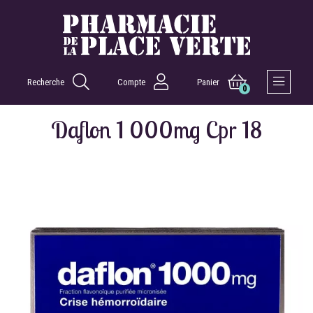
Recherche
Compte
Panier
0
Afficher 
Daflon 1 000mg Cpr 18