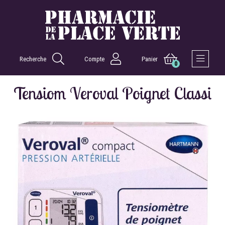
Recherche
Compte
Panier
0
Afficher 
Tensiom Veroval Poignet Classi