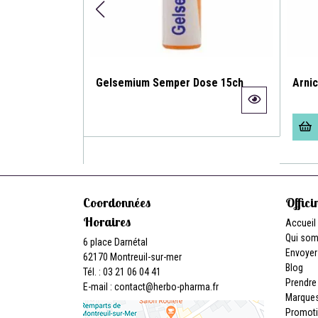
e 30ch
Gelsemium Semper Dose 15ch
Arni
Coordonnées
Offici
Horaires
Accueil
Qui so
6 place Darnétal
Envoyer
62170 Montreuil-sur-mer
Blog
Tél. : 03 21 06 04 41
Prendre
E-mail :
contact
@
herbo-pharma.fr
Marque
Promot