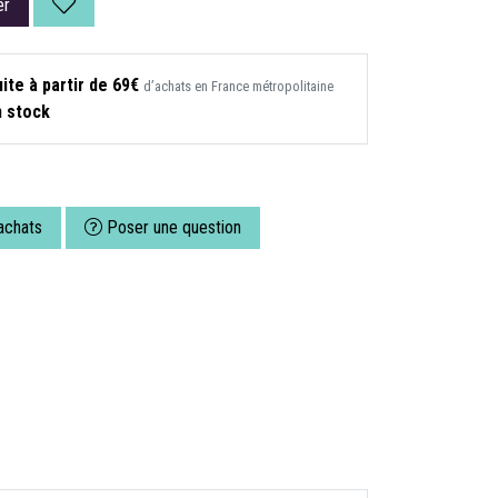
er
ite à partir de 69€
d’achats en France métropolitaine
n stock
achats
Poser une question