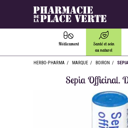
Médicament
Santé et soin
au naturel
HERBO-PHARMA
MARQUE
BOIRON
SEPI
Sepia Officinal. 