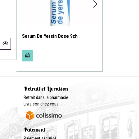
Serum De Yersin Dose 9ch
Nerf Sciatiqu
Retrait et Livraison
Retrait dans la pharmacie
Livraison chez vous
Paiement
Paiement sécurisé