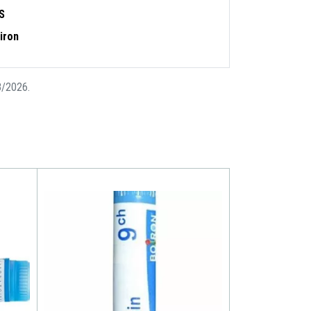
S
iron
08/2026.