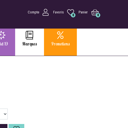
Compte
Favoris
Panier
0
0
id 19
Marques
Promotions