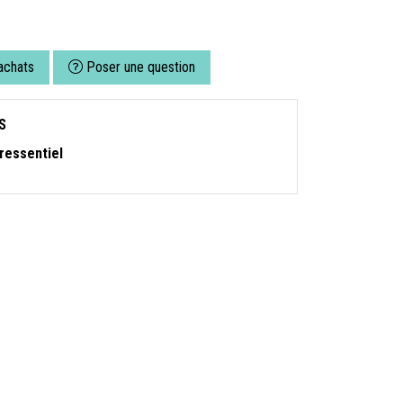
achats
Poser une question
S
ressentiel