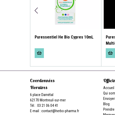
ibérie 10ml
Puressentiel He Bio Cypres 10mL
Pures
Mult
Coordonnées
Offici
Horaires
Accueil
Qui so
6 place Darnétal
Envoyer
62170 Montreuil-sur-mer
Blog
Tél. : 03 21 06 04 41
Prendre
E-mail :
contact
@
herbo-pharma.fr
Marque