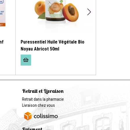
nf
Puressentiel Huile Végétale Bio
Puressentiel C
Noyau Abricot 50ml
Capillarité
Retrait et Livraison
Retrait dans la pharmacie
Livraison chez vous
Paiement