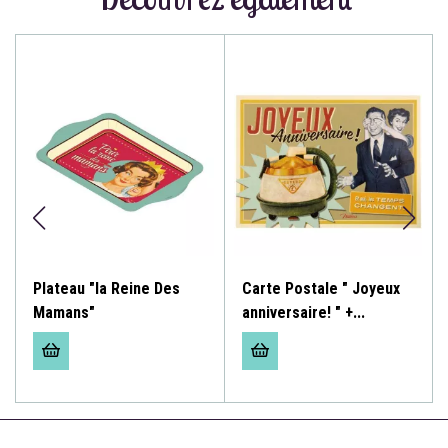
Plateau "la Reine Des
Carte Postale " Joyeux
Mamans"
anniversaire! " +...