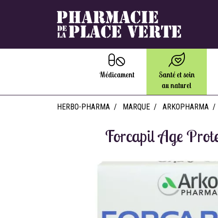
Médicament
Santé et soin
au naturel
HERBO-PHARMA
MARQUE
ARKOPHARMA
Forcapil Age Prot