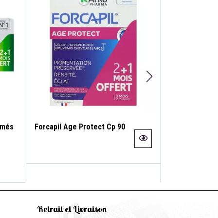
imés
Forcapil Age Protect Cp 90
Forcapil Sh Ke
Retrait et Livraison