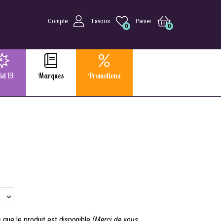
Compte
Favoris
Panier
0
0
id 19
Marques
Promotions
que le produit est disponible
(Merci de vous