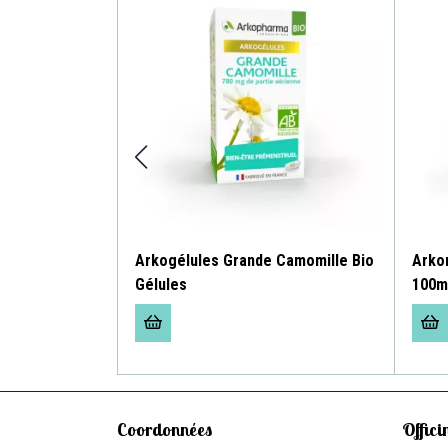
 Cola 30cpr
Arkogélules Grande Camomille Bio
Arko
Gélules
100m
Coordonnées
Offici