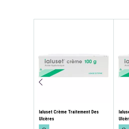
Ialuset Crème Traitement Des
Ialu
Ulcères
Ulcè