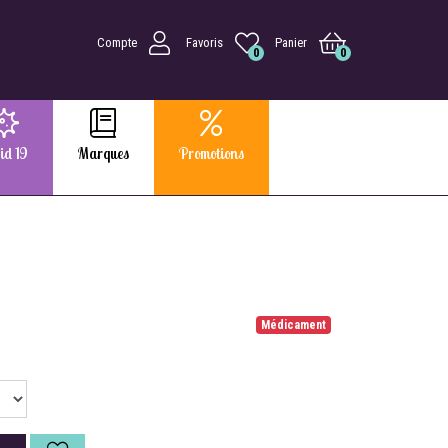
Compte
Favoris
Panier
0
0
id 19
Marques
Promotions
Médicament