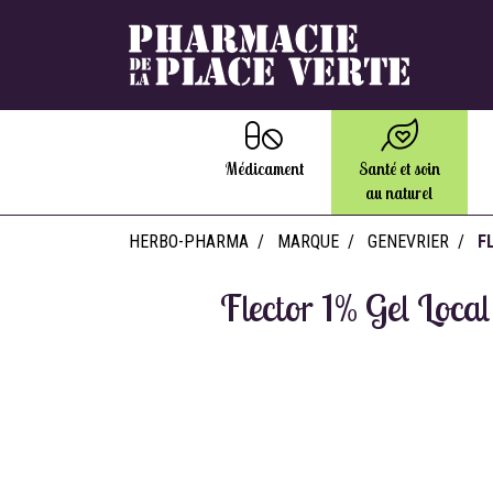
Médicament
Santé et soin
au naturel
HERBO-PHARMA
MARQUE
GENEVRIER
F
Flector 1% Gel Loca