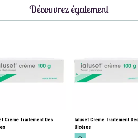
Découvrez également
set Crème Traitement Des
Ialuset Crème Traitement De
res
Ulcères