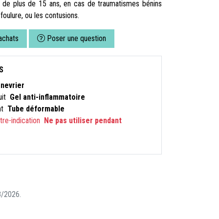
ant de plus de 15 ans, en cas de traumatismes bénins
 foulure, ou les contusions.
achats
Poser une question
S
nevrier
uit
Gel anti-inflammatoire
nt
Tube déformable
ntre-indication
Ne pas utiliser pendant
08/2026.