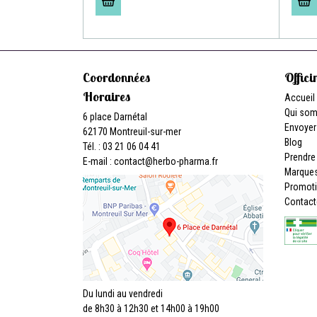
Coordonnées
Offici
Horaires
Accueil
Qui so
6 place Darnétal
Envoyer
62170 Montreuil-sur-mer
Blog
Tél. : 03 21 06 04 41
Prendre
E-mail :
contact
@
herbo-pharma.fr
Marque
Promot
Contact
Du lundi au vendredi
de 8h30 à 12h30 et 14h00 à 19h00