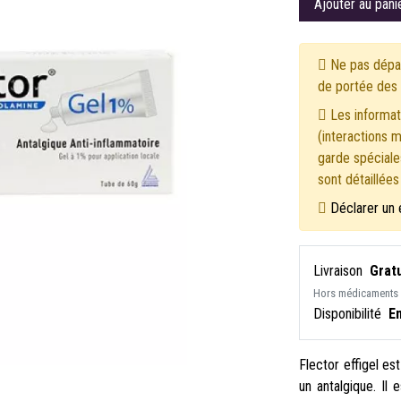
Ajouter au pani
Ne pas dépas
de portée des 
Les informati
(interactions 
garde spéciales
sont détaillée
Déclarer un 
Livraison
Gratu
Hors médicaments
Disponibilité
E
Flector effigel es
un antalgique. Il 