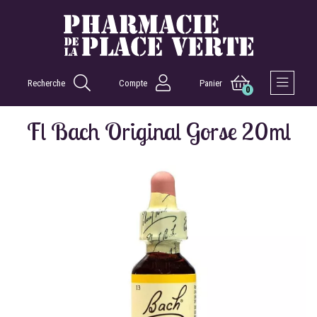
Recherche
Compte
Panier
0
Afficher 
Fl Bach Original Gorse 20ml