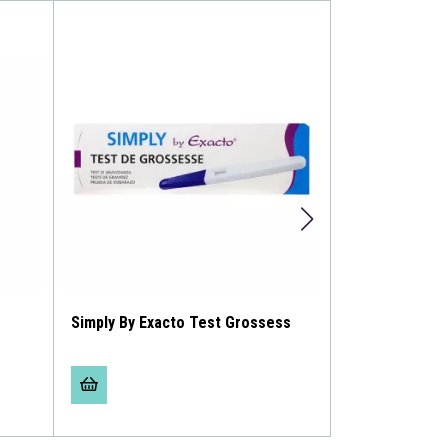
Simply By Exacto Test Grossess
Exacto Testovu