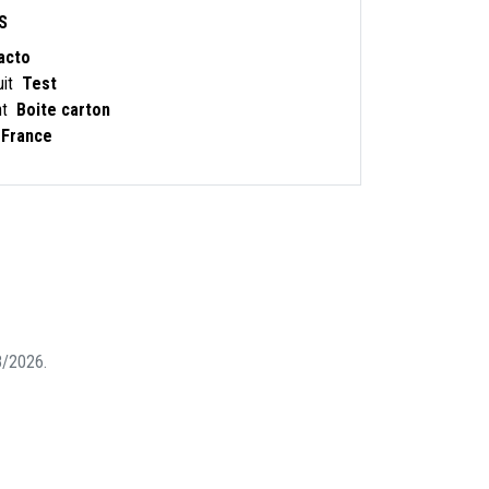
S
acto
uit
Test
nt
Boite carton
 France
08/2026.