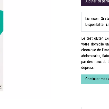
Ajouter au pani
Livraison
Gratu
Disponibilité
E
Le test gluten Ex
votre domicile u
chronique de l'int
abdominales, flat
par des maux de tê
dépressif.
Continuer mes 