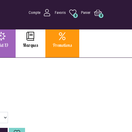
Compte
Favoris
Panier
0
0
id 19
Marques
Promotions