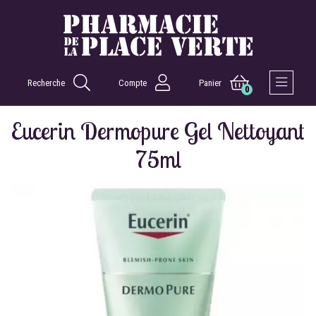
Recherche
Compte
Panier
0
Afficher 
Eucerin Dermopure Gel Nettoyant
75ml