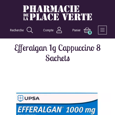
Recherche
Compte
Panier
0
Afficher 
Efferalgan 1g Cappuccino 8
Sachets