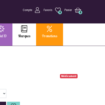
Compte
Favoris
Panier
0
0
id 19
Marques
Promotions
Médicament