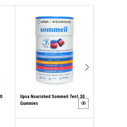
30
Upsa Nourished Sommeil 7en1 30
Upsa Nourishe
Gummies
Gummies