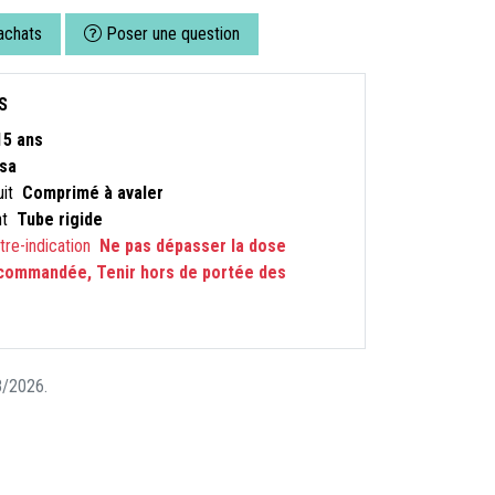
achats
Poser une question
S
15 ans
sa
uit
Comprimé à avaler
nt
Tube rigide
ntre-indication
Ne pas dépasser la dose
ecommandée, Tenir hors de portée des
08/2026.