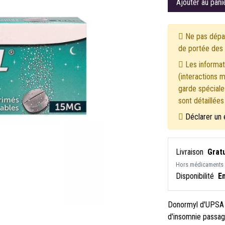
Ajouter au pani
Ne pas dépas
de portée des 
Les informati
(interactions 
garde spéciales
sont détaillée
Déclarer un 
Livraison
Gratu
Hors médicaments
Disponibilité
E
Donormyl d'UPSA f
d'insomnie passag