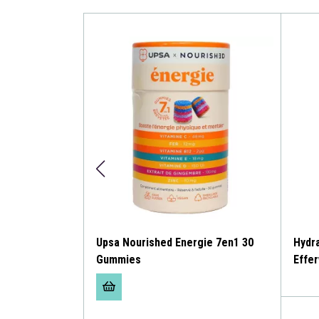
meil 7en1 30
Upsa Nourished Energie 7en1 30
Hydr
Gummies
Effe