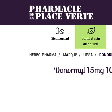
Médicament
Santé et soin
au naturel
HERBO-PHARMA
MARQUE
UPSA
DONORM
Donormyl 15mg 10