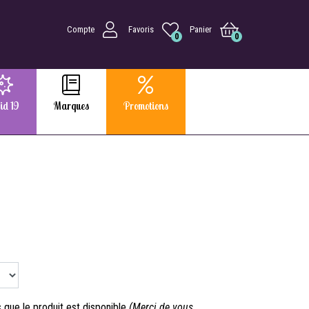
Compte
Favoris
Panier
0
0
id 19
Marques
Promotions
que le produit est disponible
(Merci de vous