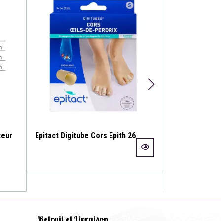
teur
Epitact Digitube Cors Epith 26
ORTHÈSE COR
VALGUS « OIG
Retrait et Livraison