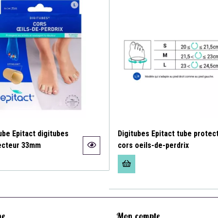
ube Epitact digitubes
Digitubes Epitact tube protec
ecteur 33mm
cors oeils-de-perdrix
ne
Mon compte