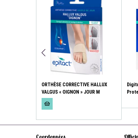
Valgus Mm
ORTHÈSE CORRECTIVE HALLUX
Digit
VALGUS « OIGNON » JOUR M
Prot
Coordonnées
Offici