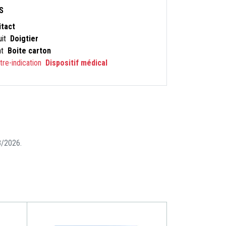
S
itact
uit
Doigtier
nt
Boite carton
ntre-indication
Dispositif médical
08/2026.