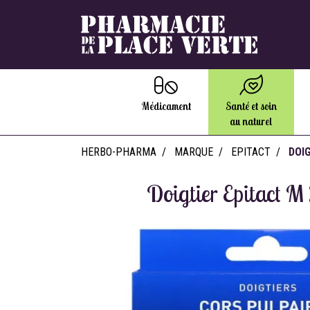
Médicament
Santé et soin
au naturel
HERBO-PHARMA
MARQUE
EPITACT
DOI
Doigtier Epitact 