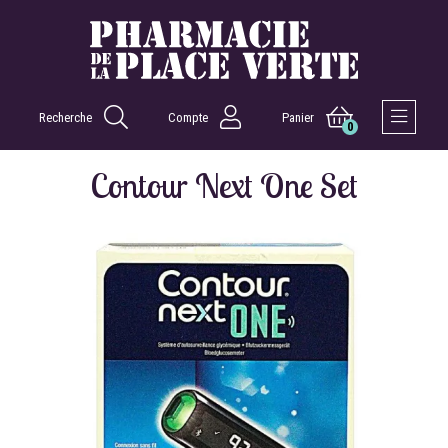
Recherche
Compte
Panier
0
Afficher 
Contour Next One Set