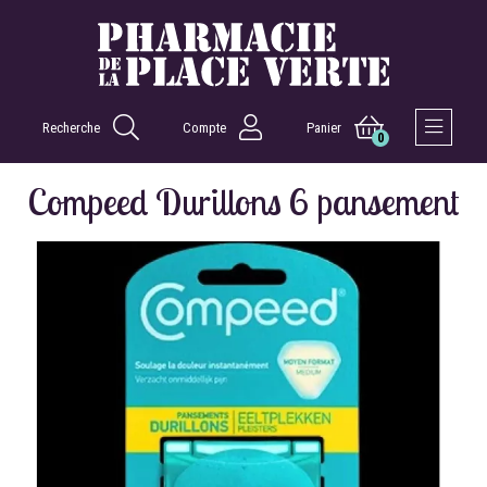
Recherche
Compte
Panier
0
Afficher 
Compeed Durillons 6 pansement