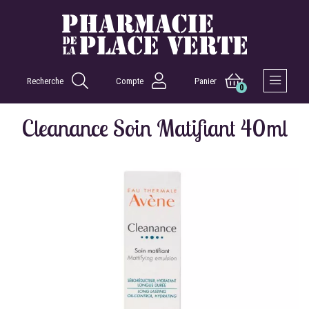
Recherche
Compte
Panier
0
Afficher 
Cleanance Soin Matifiant 40ml