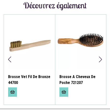
Découvrez également
Brosse Vet Fil De Bronze
Brosse A Cheveux De
44700
Poche 721207