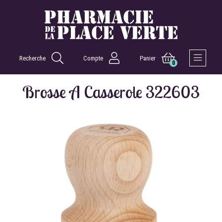
Recherche
Compte
Panier
0
Afficher 
Brosse A Casserole 322603