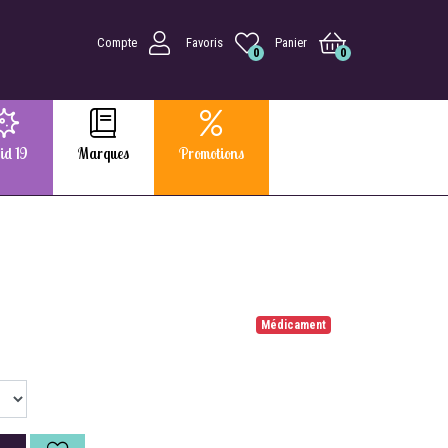
Compte
Favoris
Panier
0
0
id 19
Marques
Promotions
Médicament