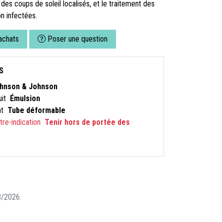
des coups de soleil localisés, et le traitement des
on infectées.
achats
Poser une question
S
hnson & Johnson
uit
Émulsion
nt
Tube déformable
ntre-indication
Tenir hors de portée des
08/2026.