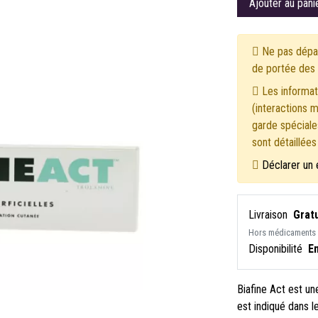
Ajouter au pani
Ne pas dépas
de portée des 
Les informati
(interactions 
garde spéciales
sont détaillée
Déclarer un 
Livraison
Gratu
Hors médicaments
Disponibilité
E
Biafine Act est u
est indiqué dans l