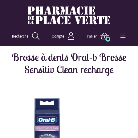
Recherche
Compte
Panier
0
Afficher 
Brosse à dents Oral-b Brosse
Sensitiv Clean recharge