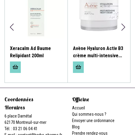
Xeracalm Ad Baume
Avène Hyaluron Activ B3
Relipidant 200ml
crème multi-intensive...
Coordonnées
Officine
Horaires
Accueil
Qui sommes-nous ?
6 place Darnétal
Envoyer une ordonnance
62170 Montreuil-sur-mer
Blog
Tél. : 03 21 06 04 41
Prendre rendez-vous
E-mail :
contact
@
herbo-pharma.fr