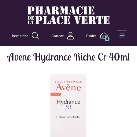
Recherche
Compte
Panier
0
Afficher 
Avene Hydrance Riche Cr 40ml