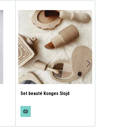
Set beauté Konges Slojd
Trousse de toi
chardon Kong