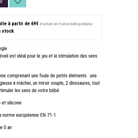
er
ite à partir de 69€
d’achats en France métropolitaine
n stock
d’éveil jungle
veil est idéal pour le jeu et la stimulation des sens
cone comprenant une foule de petits éléments : une
ngieuse à mâcher, un miroir souple, 2 dinosaures, tout
 stimuler les sens de votre bébé.
 et silicone
 la norme européenne EN-71-1
de 0 an