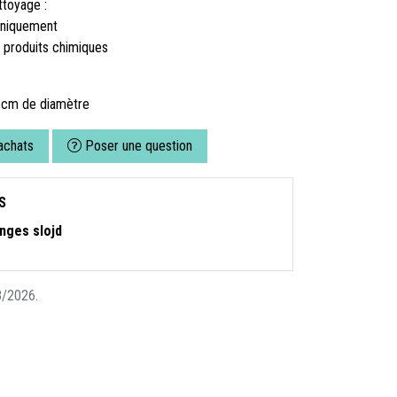
ttoyage :
uniquement
e produits chimiques
7 cm de diamètre
achats
Poser une question
S
nges slojd
08/2026.