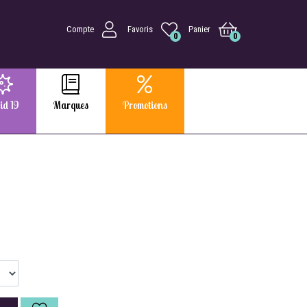
Compte
Favoris
Panier
0
0
id 19
Marques
Promotions