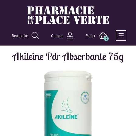
Recherche
Compte
Panier
0
Afficher 
Akileine Pdr Absorbante 75g