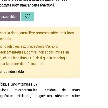
compte pour utiliser cette fonction).
disponible
ser la dose journalière recommandée, tenir hors
enfants.
ons relatives aux précautions d’emploi
médicamenteuses, contre-indications, mises en
, effets indésirables...) ainsi que la posologie
s par la notice du médicament.
effet indésirable
folique 5mg vitamines B9
ellulose microcristalline, amidon de maïs
agnésium trisilicate, magnésium stéarate, silice