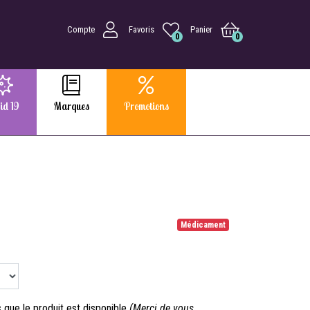
Compte
Favoris
Panier
0
0
id 19
Marques
Promotions
Médicament
que le produit est disponible
(Merci de vous