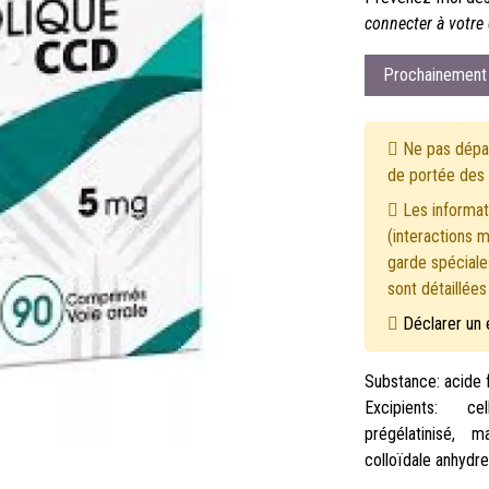
connecter à votre 
Prochainement 
Ne pas dépas
de portée des 
Les informati
(interactions 
garde spéciales
sont détaillée
Déclarer un 
Substance: acide 
Excipients: c
prégélatinisé, m
colloïdale anhydre